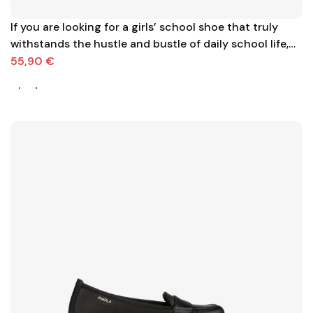
If you are looking for a girls’ school shoe that truly
withstands the hustle and bustle of daily school life,
this Pablosky model may be just what you need. It is
55,90 €
made from leather, which is not only more durable and
breathable than synthetic materials, b