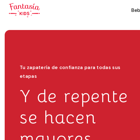
Beb
Todas las tallas, todo el año
resistentes,
cómodos,
bonitos