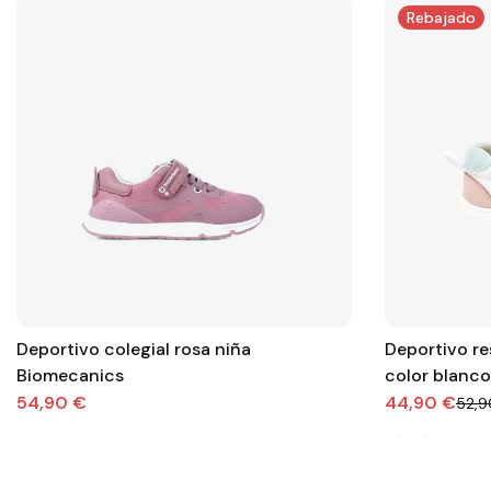
Rebajado
Deportivo colegial rosa niña
Deportivo re
Biomecanics
color blanco
turquesa.
54,90 €
44,90 €
52,9