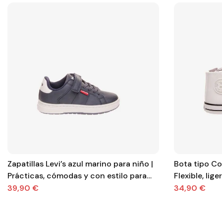
Zapatillas Levi’s azul marino para niño |
Bota tipo C
Prácticas, cómodas y con estilo para
Flexible, lige
cada día
39,90 €
34,90 €