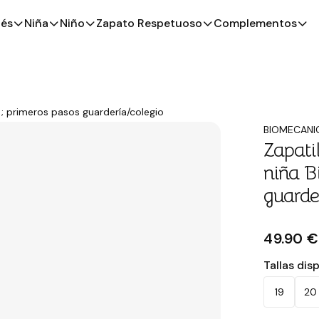
és
Niña
Niño
Zapato Respetuoso
Complementos
; primeros pasos guardería/colegio
BIOMECANI
Zapati
niña B
guarde
49.90 €
Tallas dis
19
20