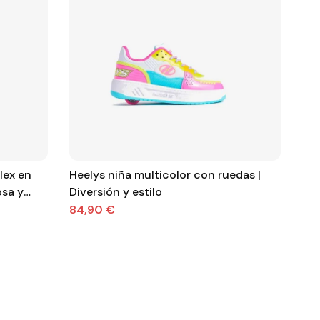
lex en
Heelys niña multicolor con ruedas |
Zap
osa y
Diversión y estilo
res
84,90 €
52