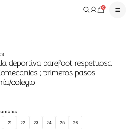
0
CS
lla deportiva barefoot respetuosa
iomecanics ; primeros pasos
ría/colegio
ponibles
21
22
23
24
25
26