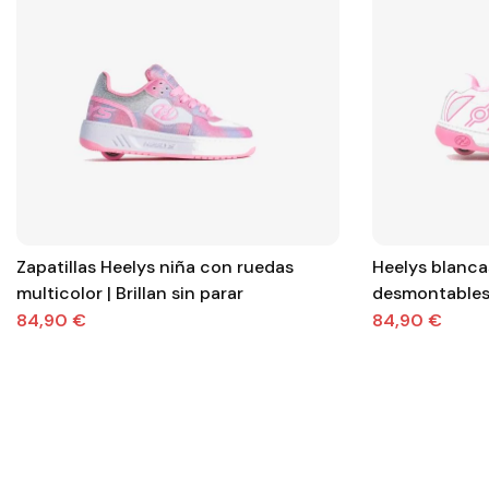
Zapatillas Heelys niña con ruedas
Heelys blanca
multicolor | Brillan sin parar
desmontables 
Comodidad, co
84,90 €
84,90 €
para cada pas