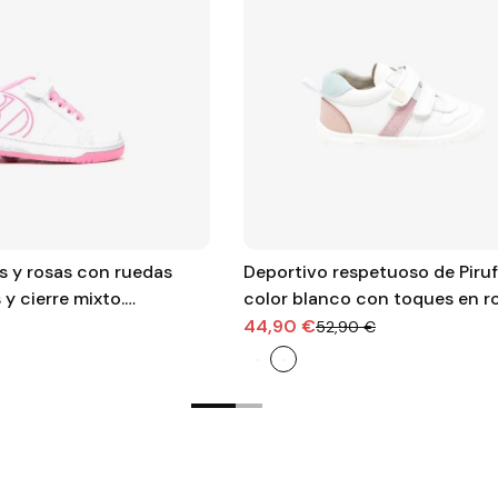
s y rosas con ruedas
Deportivo respetuoso de Piruf
y cierre mixto.
color blanco con toques en r
nfianza y diversión
turquesa.
44,90 €
52,90 €
o de tu pequeña.