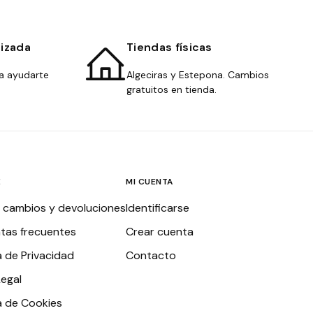
lizada
Tiendas físicas
a ayudarte
Algeciras y Estepona. Cambios
gratuitos en tienda.
E
MI CUENTA
, cambios y devoluciones
Identificarse
tas frecuentes
Crear cuenta
a de Privacidad
Contacto
Legal
ca de Cookies