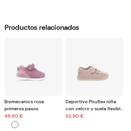
Productos relacionados
Biomecanics rosa
Deportivo Piruflex niña
B
primeros pasos
con velcro y suela flexible
r
| Comodidad que la
L
49,90 €
52,90 €
5
acompaña a cada paso