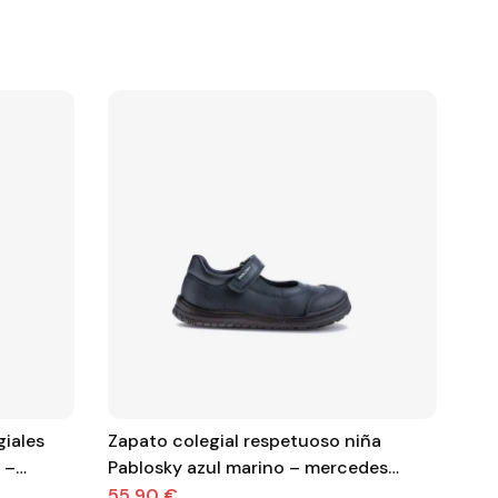
iales
Zapato colegial respetuoso niña
Bio
 –
Pablosky azul marino – mercedes
Jan
barefoot con velcro
rei
55,90 €
57