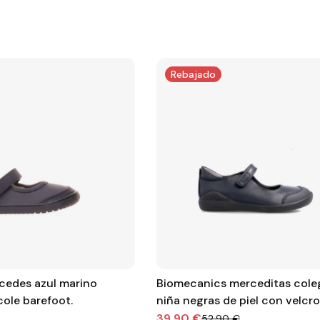
Rebajado
cedes azul marino
Biomecanics merceditas coleg
cole barefoot.
niña negras de piel con velcro
hechas en España
39,90 €
52,90 €