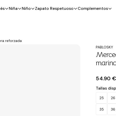
és
Niña
Niño
Zapato Respetuoso
Complementos
era reforzada
PABLOSKY
Merced
marino
54.90 
Tallas dis
25
26
35
36