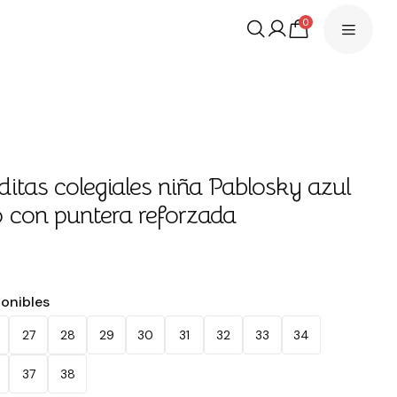
0
itas colegiales niña Pablosky azul
 con puntera reforzada
€
ponibles
27
28
29
30
31
32
33
34
37
38