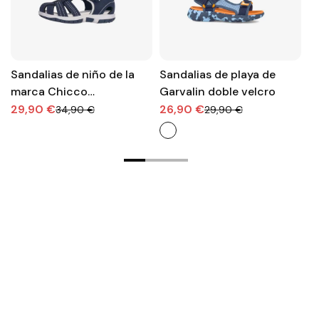
Sandalias de niño de la
Sandalias de playa de
S
marca Chicco
Garvalin doble velcro
e
Antideslizantes con
C
29,90 €
26,90 €
3
34,90 €
29,90 €
Velcro para Niños