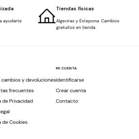
lizada
Tiendas físicas
a ayudarte
Algeciras y Estepona. Cambios
gratuitos en tienda.
E
MI CUENTA
, cambios y devoluciones
Identificarse
tas frecuentes
Crear cuenta
a de Privacidad
Contacto
Legal
ca de Cookies