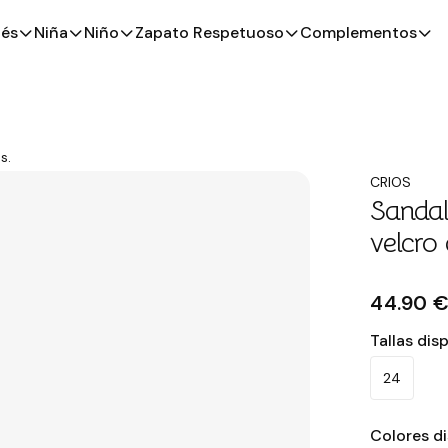
és
Niña
Niño
Zapato Respetuoso
Complementos
s.
CRIOS
Sandal
velcro 
44.90 
Tallas dis
24
Colores d