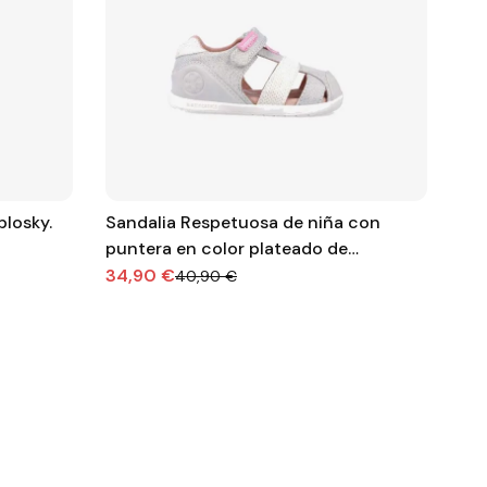
blosky.
Sandalia Respetuosa de niña con
San
puntera en color plateado de
nac
Biomecanics
34,90 €
39
40,90 €