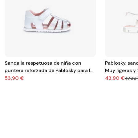
Sandalia respetuosa de niña con
Pablosky, sand
puntera reforzada de Pablosky para los
Muy ligeras y f
primeros pasos.
53,90 €
43,90 €
47,90