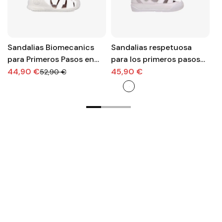
Sandalias Biomecanics
Sandalias respetuosa
S
para Primeros Pasos en
para los primeros pasos
u
color blanco
de blanditos en blanca
Bl
44,90 €
45,90 €
3
52,90 €
fl