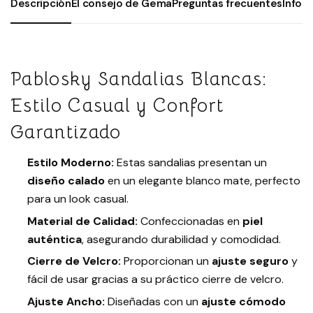
Descripción
El consejo de Gema
Preguntas frecuentes
Infor
Pablosky Sandalias Blancas:
Estilo Casual y Confort
Garantizado
Estilo Moderno:
Estas sandalias presentan un
diseño calado
en un elegante blanco mate, perfecto
para un look casual.
Material de Calidad:
Confeccionadas en
piel
auténtica
, asegurando durabilidad y comodidad.
Cierre de Velcro:
Proporcionan un
ajuste seguro
y
fácil de usar gracias a su práctico cierre de velcro.
Ajuste Ancho:
Diseñadas con un
ajuste cómodo