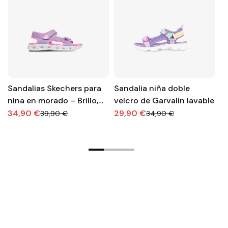
Sandalias Skechers para
Sandalia niña doble
S
nina en morado – Brillo,
velcro de Garvalin lavable
m
Comodidad y Diversión
34,90 €
29,90 €
3
39,90 €
34,90 €
en Cada Paso