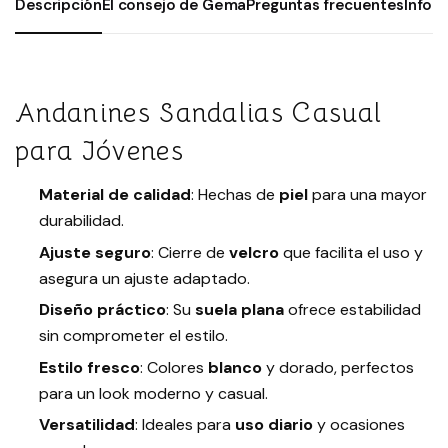
Descripción
El consejo de Gema
Preguntas frecuentes
Infor
Andanines Sandalias Casual
para Jóvenes
Material de calidad
: Hechas de
piel
para una mayor
durabilidad.
Ajuste seguro
: Cierre de
velcro
que facilita el uso y
asegura un ajuste adaptado.
Diseño práctico
: Su
suela plana
ofrece estabilidad
sin comprometer el estilo.
Estilo fresco
: Colores
blanco
y dorado, perfectos
para un look moderno y casual.
Versatilidad
: Ideales para
uso diario
y ocasiones