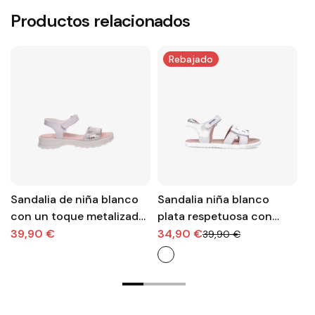
Productos relacionados
Rebajado
Sandalia de niña blanco
Sandalia niña blanco
S
con un toque metalizada
plata respetuosa con
ni
con ajuste de velcro de
velcro delantero de la
B
39,90 €
34,90 €
3
39,90 €
Pablosky
linea Garvalin