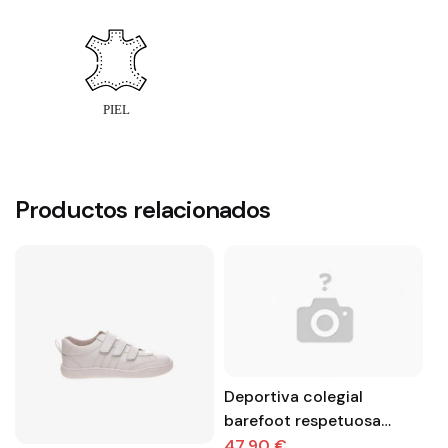
Productos relacionados
Deportiva colegial
barefoot respetuosa
Biomecanics primeros
47,90 €