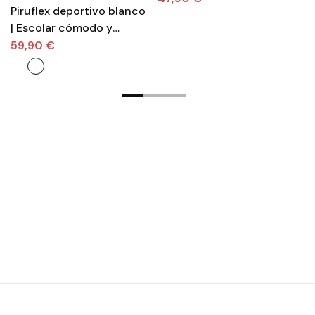
Piruflex deportivo blanco
Ske
pasos con velcro
| Escolar cómodo y
c
respetuoso
c
59,90 €
4