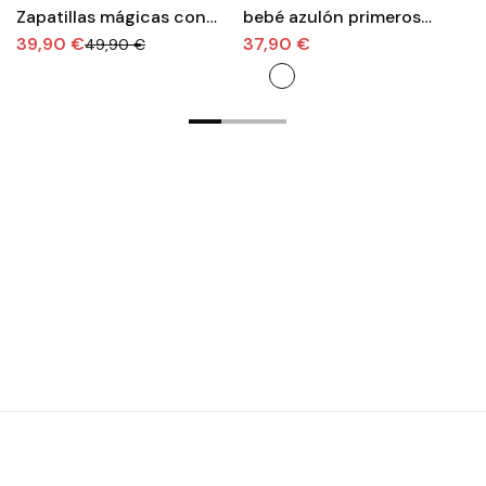
Zapatillas mágicas con
bebé azulón primeros
c
luces y velcro
pasos | Suaves y seguras
m
39,90 €
37,90 €
3
49,90 €