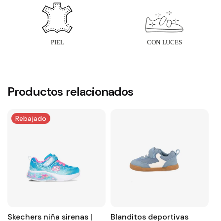
Productos relacionados
Rebajado
Skechers niña sirenas |
Blanditos deportivas
S