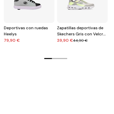
Deportivas con ruedas
Zapatillas deportivas de
Z
Heelys
Skechers Gris con Velcro
r
para niños
¡
79,90 €
39,90 €
2
44,90 €
a