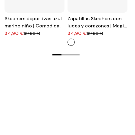
Skechers deportivas azul
Zapatillas Skechers con
B
marino niño | Comodidad
luces y corazones | Magia
m
segura
en cada paso
| 
34,90 €
34,90 €
5
39,90 €
39,90 €