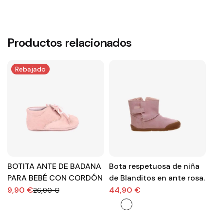
Productos relacionados
Rebajado
BOTITA ANTE DE BADANA
Bota respetuosa de niña
B
PARA BEBÉ CON CORDÓN
de Blanditos en ante rosa.
R
V
9,90 €
44,90 €
4
26,90 €
R