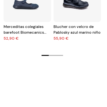
Merceditas colegiales
Blucher con velcro de
Z
barefoot Biomecanics
Pablosky azul marino niño
Con
azul marino con velcro
l
52,90 €
55,90 €
4
c