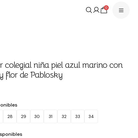
0
r colegial niña piel azul marino con
 y flor de Pablosky
€
ponibles
28
29
30
31
32
33
34
isponibles