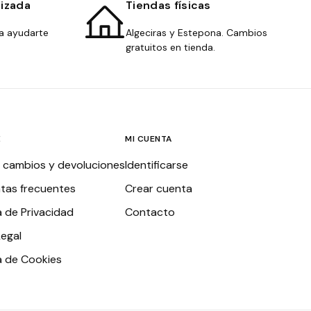
lizada
Tiendas físicas
a ayudarte
Algeciras y Estepona. Cambios
gratuitos en tienda.
E
MI CUENTA
, cambios y devoluciones
Identificarse
tas frecuentes
Crear cuenta
a de Privacidad
Contacto
Legal
ca de Cookies