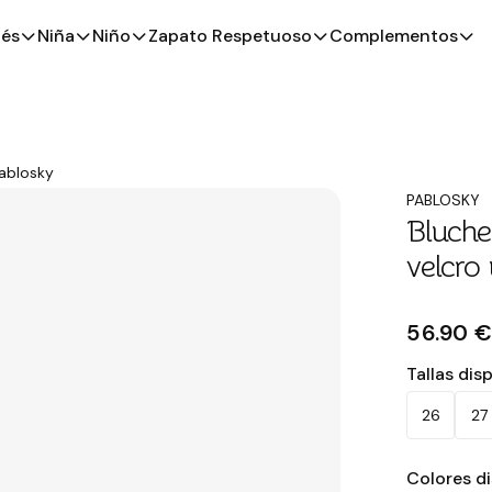
és
Niña
Niño
Zapato Respetuoso
Complementos
Pablosky
PABLOSKY
Bluche
velcro
56.90 
Tallas dis
26
27
Colores d