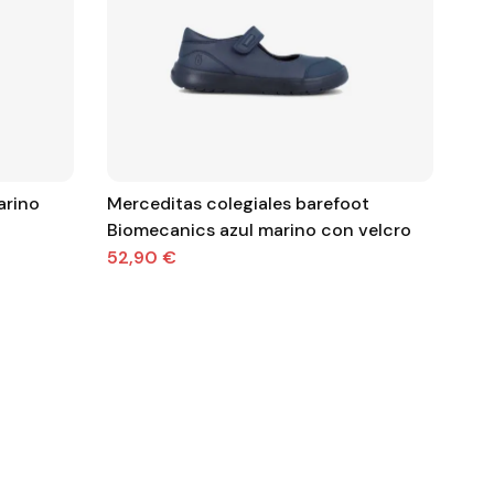
arino
Merceditas colegiales barefoot
Zap
Biomecanics azul marino con velcro
res
ref
52,90 €
55