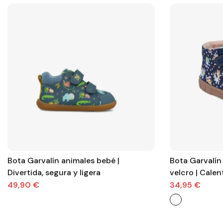
Bota Garvalín animales bebé |
Bota Garvalín
Divertida, segura y ligera
velcro | Calen
para la avent
49,90 €
34,95 €