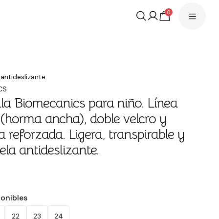
0
antideslizante.
CS
lla Biomecanics para niño. Línea
(horma ancha), doble velcro y
a reforzada. Ligera, transpirable y
ela antideslizante.
€
ponibles
22
23
24