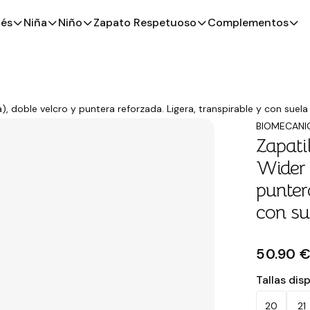
és
Niña
Niño
Zapato Respetuoso
Complementos
, doble velcro y puntera reforzada. Ligera, transpirable y con suela 
BIOMECANI
Zapati
Wider 
punter
con su
50.90 
Tallas dis
20
21