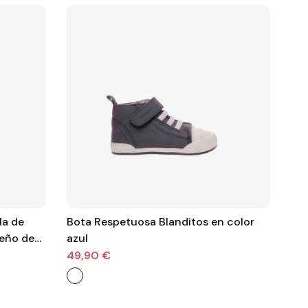
la de
Bota Respetuosa Blanditos en color
Boti
seño de
azul
din
49,90 €
52