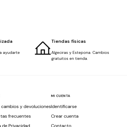
lizada
Tiendas físicas
a ayudarte
Algeciras y Estepona. Cambios
gratuitos en tienda.
E
MI CUENTA
, cambios y devoluciones
Identificarse
tas frecuentes
Crear cuenta
a de Privacidad
Contacto