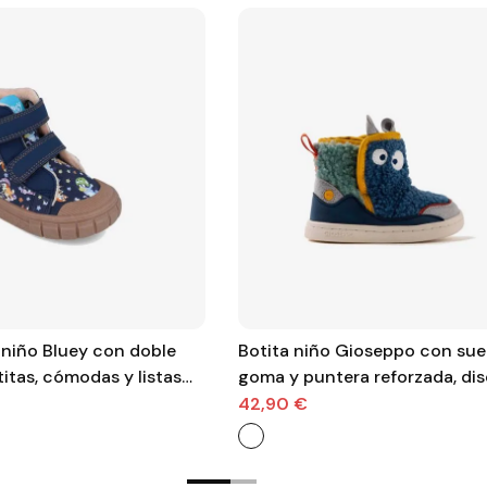
 niño Bluey con doble
Botita niño Gioseppo con sue
titas, cómodas y listas
goma y puntera reforzada, di
ura
muñecos
42,90 €