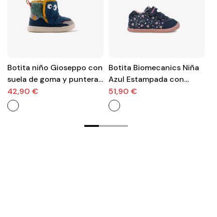
Botita niño Gioseppo con
Botita Biomecanics Niña
B
suela de goma y puntera
Azul Estampada con
B
reforzada, diseño de
Velcro – Línea Wider
42,90 €
51,90 €
4
muñecos