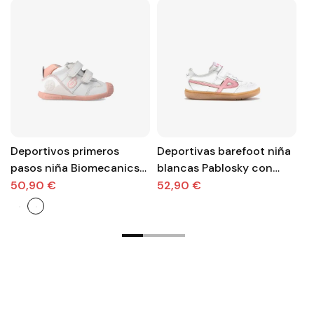
Deportivos primeros
Deportivas barefoot niña
D
pasos niña Biomecanics
blancas Pablosky con
n
blanco y rosa con velcro
velcro
r
50,90 €
52,90 €
2
ro