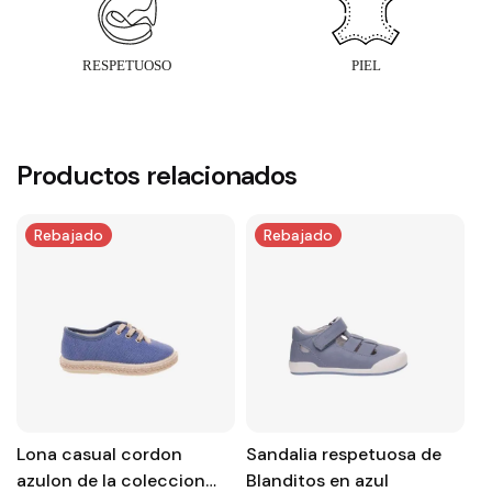
Productos relacionados
Rebajado
Rebajado
Lona casual cordon
Sandalia respetuosa de
S
azulon de la coleccion
Blanditos en azul
ni