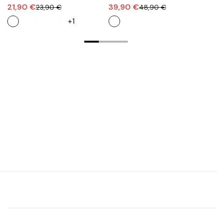
Vulpeques
e
21,90 €
39,90 €
3
23,90 €
48,90 €
+1