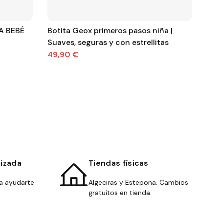
A BEBÉ
Botita Geox primeros pasos niña |
San
Suaves, seguras y con estrellitas
ros
49,90 €
36
lizada
Tiendas físicas
a ayudarte
Algeciras y Estepona. Cambios
gratuitos en tienda.