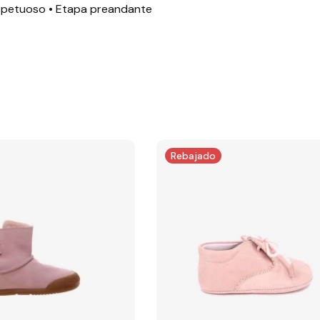
respetuoso • Etapa preandante
Rebajado