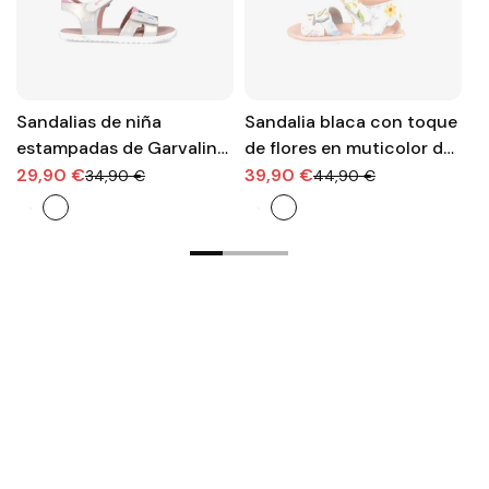
Sandalias de niña
Sandalia blaca con toque
S
estampadas de Garvalin
de flores en muticolor de
r
con velcro delantero
Blanditos para niña |
v
29,90 €
39,90 €
4
34,90 €
44,90 €
Libertad para explorar
C
con dulzura
aj