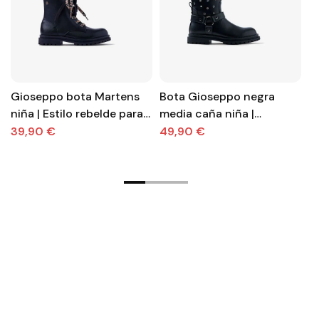
Gioseppo bota Martens
Bota Gioseppo negra
Bo
niña | Estilo rebelde para
media caña niña |
t
días especiales
Elegancia cómoda para
y 
39,90 €
49,90 €
4
ocasiones especiales
a