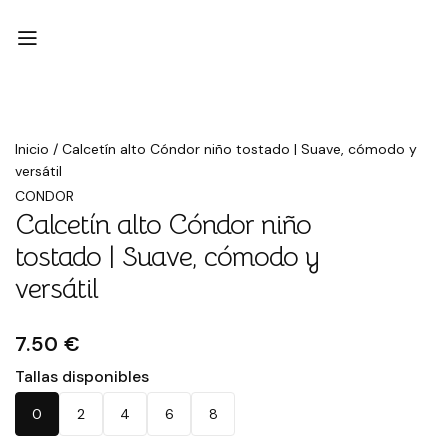
Inicio
/
Calcetín alto Cóndor niño tostado | Suave, cómodo y
versátil
CONDOR
Calcetín alto Cóndor niño
tostado | Suave, cómodo y
versátil
7.50 €
Tallas disponibles
0
2
4
6
8