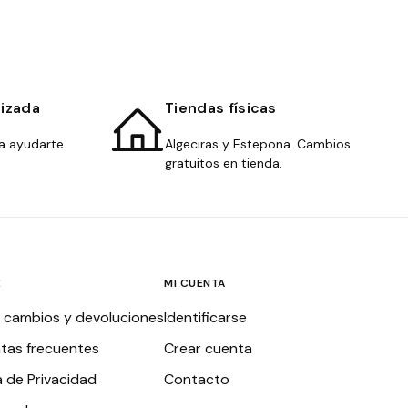
lizada
Tiendas físicas
a ayudarte
Algeciras y Estepona. Cambios
gratuitos en tienda.
E
MI CUENTA
, cambios y devoluciones
Identificarse
tas frecuentes
Crear cuenta
a de Privacidad
Contacto