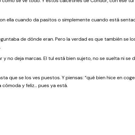
 cómo se ve todo. Y estos calcetines de Condor, con ese tul t
n ella cuando da pasitos o simplemente cuando está sentadita
eguntaba de dónde eran. Pero la verdad es que también se los
.
r y no deja marcas. El tul está bien sujeto, no se suelta ni se 
a que se los ves puestos. Y piensas: “qué bien hice en cogerl
 cómoda y feliz… pues ya está.