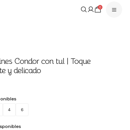
0
ines Condor con tul | Toque
te y delicado
ponibles
4
6
isponibles