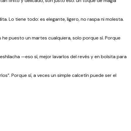
an finito y delicado, son justo eso: un toque de magia
. Lo tiene todo: es elegante, ligero, no raspa ni molesta.
 he puesto un martes cualquiera, solo porque sí. Porque
deshilacha —eso sí, mejor lavarlos del revés y en bolsita para
os”. Porque sí, a veces un simple calcetín puede ser el