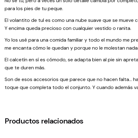
No sé tú, pero a veces un solo detalle cambia por completo
para los pies de tu peque.
El volantito de tul es como una nube suave que se mueve co
Y encima queda precioso con cualquier vestido o ranita.
Yo los usé para una comida familiar y todo el mundo me pr
me encanta cómo le quedan y porque no le molestan nada
El calcetín en sí es cómodo, se adapta bien al pie sin apreta
que te duren más.
Son de esos accesorios que parece que no hacen falta… hast
toque que completa todo el conjunto. Y cuando además va
Productos relacionados