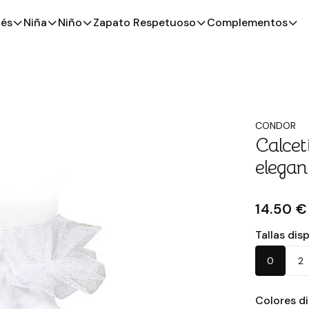
és
Niña
Niño
Zapato Respetuoso
Complementos
CONDOR
Calcet
elegan
14.50 €
Tallas dis
0
2
Colores d