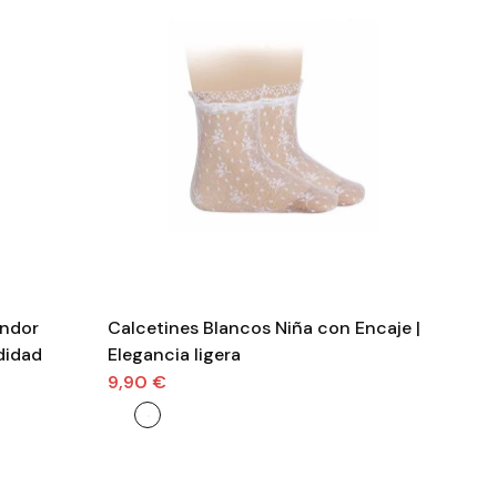
óndor
Calcetines Blancos Niña con Encaje |
Cal
didad
Elegancia ligera
y r
9,90 €
7,