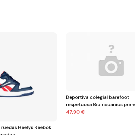
Deportiva colegial barefoot
respetuosa Biomecanics primeros
pasos con velcro
47,90 €
n ruedas Heelys Reebok
 marino