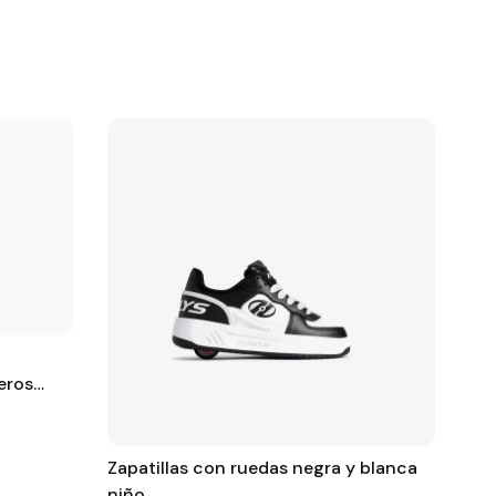
Zapatillas con ruedas negra y blanca
Skechers bla
niño
sin