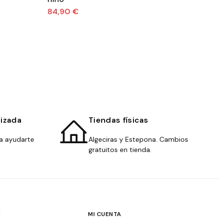
84,90 €
44
lizada
Tiendas físicas
a ayudarte
Algeciras y Estepona. Cambios
gratuitos en tienda.
E
MI CUENTA