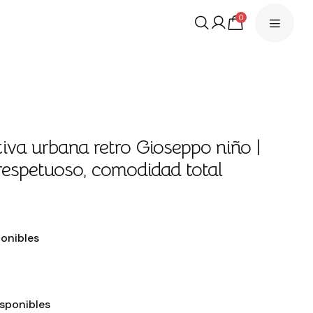
0
iva urbana retro Gioseppo niño |
 respetuoso, comodidad total
€
ponibles
isponibles