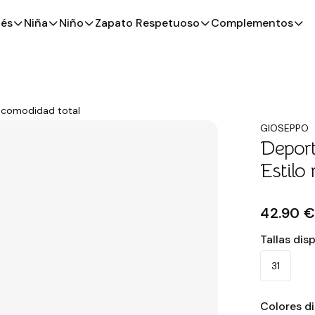
és
Niña
Niño
Zapato Respetuoso
Complementos
, comodidad total
GIOSEPPO
Deport
Estilo
42.90 
Tallas dis
31
Colores d