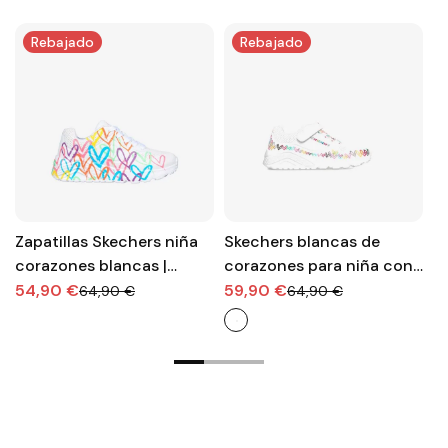
Rebajado
Rebajado
Zapatillas Skechers niña
Skechers blancas de
H
corazones blancas |
corazones para niña con
co
Color, confort y diversión
velcro
c
54,90 €
59,90 €
7
64,90 €
64,90 €
diaria