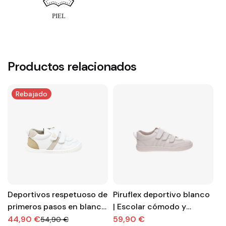
Productos relacionados
Rebajado
Deportivos respetuoso de
Piruflex deportivo blanco
D
primeros pasos en blanco
| Escolar cómodo y
co
con tonos beige de la
respetuoso
|
44,90 €
59,90 €
5
54,90 €