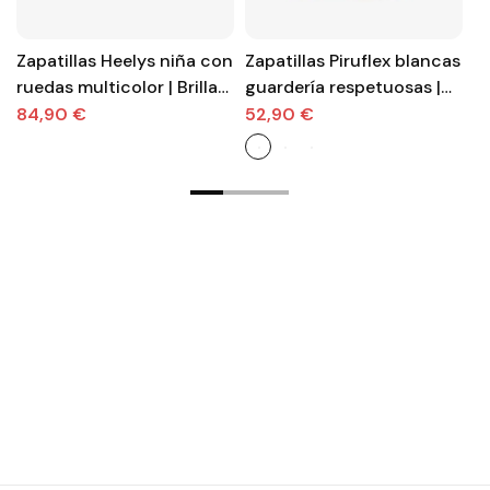
Zapatillas Heelys niña con
Zapatillas Piruflex blancas
D
ruedas multicolor | Brillan
guardería respetuosas |
n
sin parar
Primeros días
M
84,90 €
52,90 €
3
p