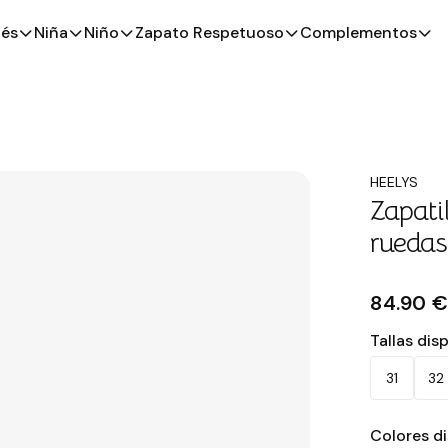
és
Niña
Niño
Zapato Respetuoso
Complementos
HEELYS
Zapati
ruedas 
84.90 
Tallas dis
31
32
Colores d