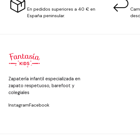
En pedidos superiores a 40 € en
Camb
España peninsular.
desd
Zapatería infantil especializada en
zapato respetuoso, barefoot y
colegiales
Instagram
Facebook