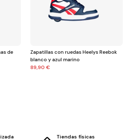
sas de
Zapatillas con ruedas Heelys Reebok
Dep
blanco y azul marino
resp
pas
89,90 €
47
lizada
Tiendas físicas