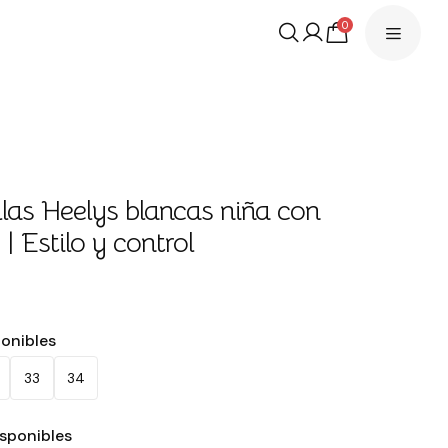
0
llas Heelys blancas niña con
| Estilo y control
€
ponibles
33
34
isponibles