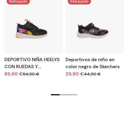
Rebajado
Rebajado
DEPORTIVO NIÑA HEELYS
Deportivos de niño en
H
CON RUEDAS Y
color negro de Skechers
r
CORDONES
es
69,90 €
29,90 €
7
84,90 €
44,90 €