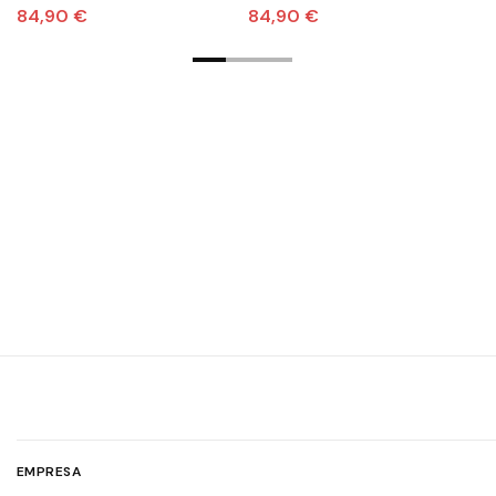
para niña
C
84,90 €
84,90 €
6
EMPRESA