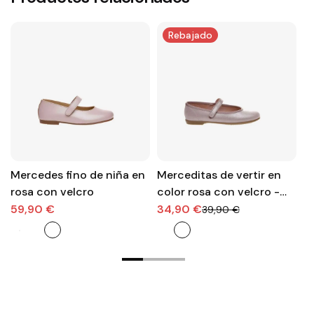
Rebajado
Mercedes fino de niña en
Merceditas de vertir en
M
rosa con velcro
color rosa con velcro -
ve
Elegantes y muy flexibles.
59,90 €
34,90 €
4
39,90 €