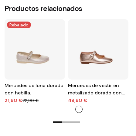
Productos relacionados
Rebajado
Mercedes de lona dorado
Mercedes de vestir en
N
con hebilla.
metalizado dorado con
r
hebilla.
co
21,90 €
49,90 €
4
22,90 €