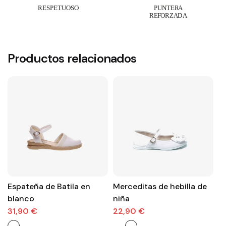
Productos relacionados
Espateña de Batila en
Merceditas de hebilla de
M
blanco
niña
c
b
31,90 €
22,90 €
2