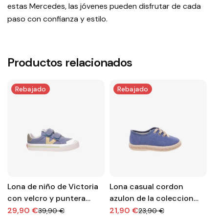
estas Mercedes, las jóvenes pueden disfrutar de cada
paso con confianza y estilo.
Productos relacionados
Rebajado
Rebajado
Lona de niño de Victoria
Lona casual cordon
B
con velcro y puntera
azulon de la coleccion
B
reforzada.
Vulpeques
a
29,90 €
21,90 €
5
39,90 €
23,90 €