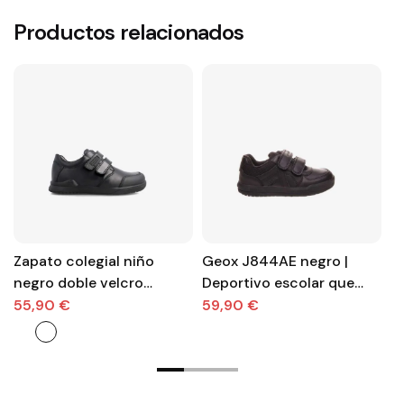
Productos relacionados
Zapato colegial niño
Geox J844AE negro |
G
negro doble velcro
Deportivo escolar que
C
Biomecanics
respira
t
55,90 €
59,90 €
5