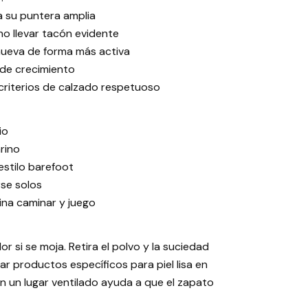
a su puntera amplia
no llevar tacón evidente
e mueva de forma más activa
 de crecimiento
 criterios de calzado respetuoso
io
rino
estilo barefoot
rse solos
ina caminar y juego
or si se moja. Retira el polvo y la suciedad
r productos específicos para piel lisa en
 un lugar ventilado ayuda a que el zapato