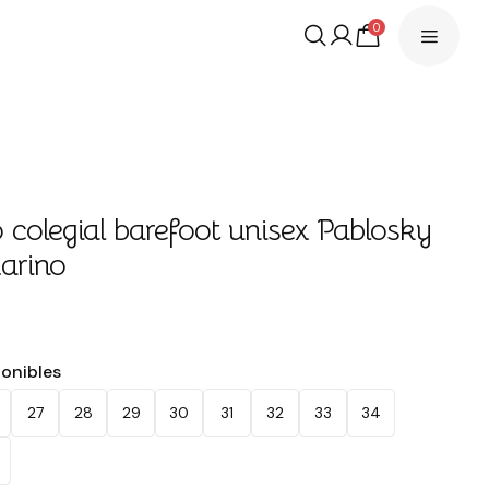
0
 colegial barefoot unisex Pablosky
arino
€
ponibles
27
28
29
30
31
32
33
34