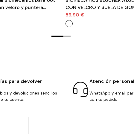
al Biomecanics barefoot
BIOMECANICS BLUCHER AZUL
n velcro y puntera
CON VELCRO Y SUELA DE GO
o
SPORT NIÑO VUELTA AL COLE
59,90 €
días para devolver
Atención persona
ios y devoluciones sencillos
WhatsApp y email par
e tu cuenta.
con tu pedido.