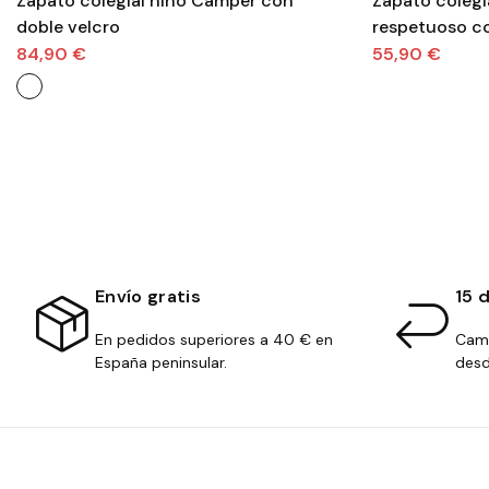
Zapato colegial niño Camper con
Zapato colegi
doble velcro
respetuoso co
reforzada niñ
84,90 €
55,90 €
Envío gratis
15 
En pedidos superiores a 40 € en
Camb
España peninsular.
desd