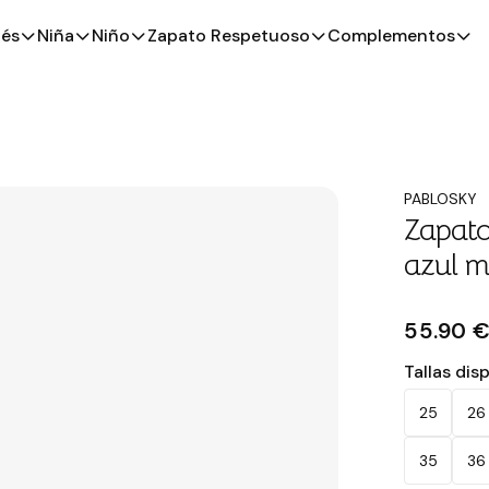
és
Niña
Niño
Zapato Respetuoso
Complementos
PABLOSKY
Zapato
azul m
55.90 
Tallas dis
25
26
35
36