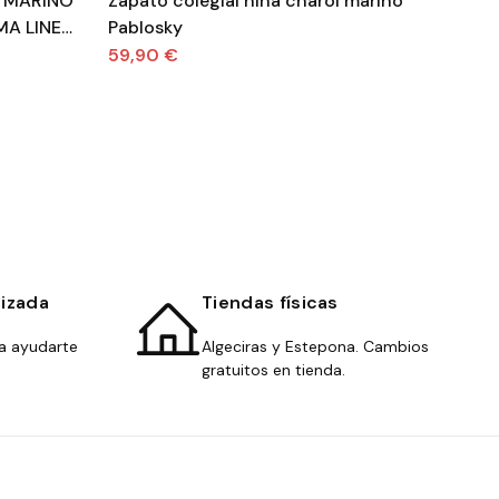
 MARINO
Zapato colegial niña charol marino
Zapa
MA LINEA
Pablosky
lav
59,90 €
49
lizada
Tiendas físicas
a ayudarte
Algeciras y Estepona. Cambios
gratuitos en tienda.