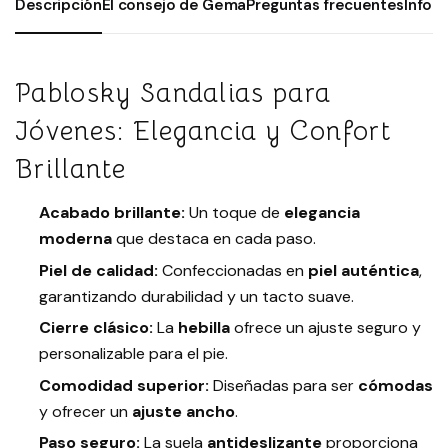
Descripción
El consejo de Gema
Preguntas frecuentes
Infor
Pablosky Sandalias para
Jóvenes: Elegancia y Confort
Brillante
Acabado brillante:
Un toque de
elegancia
moderna
que destaca en cada paso.
Piel de calidad:
Confeccionadas en
piel auténtica
,
garantizando durabilidad y un tacto suave.
Cierre clásico:
La
hebilla
ofrece un ajuste seguro y
personalizable para el pie.
Comodidad superior:
Diseñadas para ser
cómodas
y ofrecer un
ajuste ancho
.
Paso seguro:
La suela
antideslizante
proporciona