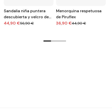
Sandalia niña puntera
Menorquina respetuosa
S
descubierta y velcro de
de Piruflex
m
Pablosky
F
44,90 €
36,90 €
5
56,90 €
44,90 €