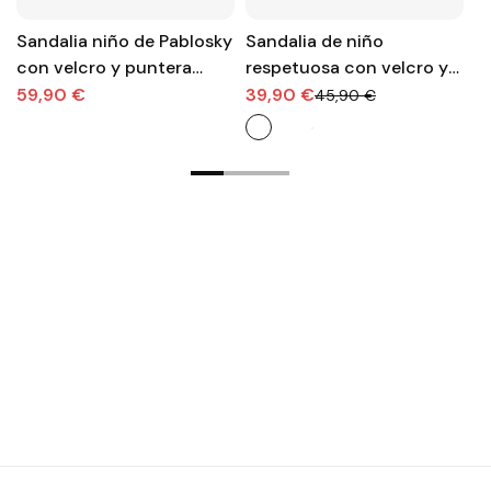
Sandalia niño de Pablosky
Sandalia de niño
S
con velcro y puntera
respetuosa con velcro y
n
reforzada
puntera rteforzada de
r
59,90 €
39,90 €
4
45,90 €
Garvalin