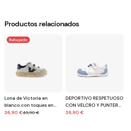
Productos relacionados
Rebajado
Lona de Victoria en
DEPORTIVO RESPETUOSO
D
blanco con toques en
CON VELCRO Y PUNTERA
u
azul.
REFORZADA
c
36,90 €
39,90 €
3
49,90 €