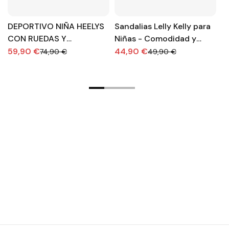
DEPORTIVO NIÑA HEELYS
Sandalias Lelly Kelly para
S
CON RUEDAS Y
Niñas - Comodidad y
U
CORDONES
Estilo
Lu
59,90 €
44,90 €
3
74,90 €
49,90 €
D