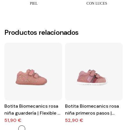
Productos relacionados
Botita Biomecanics rosa
Botita Biomecanics rosa
D
niña guardería | Flexible y
niña primeros pasos |
B
segura
Cómoda y segura para
n
51,90 €
52,90 €
5
guardería