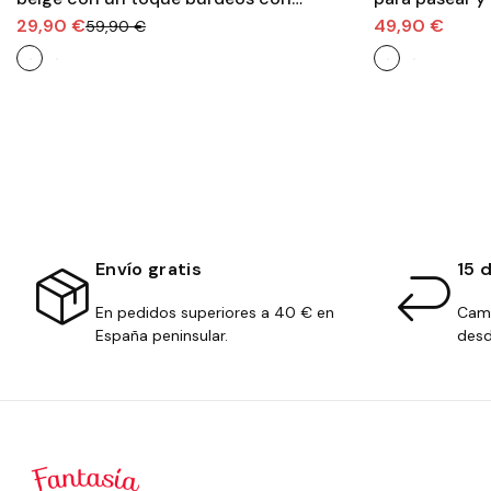
velcro y elasticos
29,90 €
49,90 €
59,90 €
Envío gratis
15 
En pedidos superiores a 40 € en
Camb
España peninsular.
desd