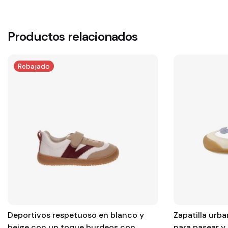
Productos relacionados
Rebajado
Deportivos respetuoso en blanco y
Zapatilla urba
beige con un toque burdeos con
para pasear y