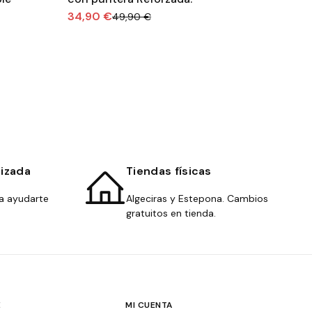
34,90 €
34
49,90 €
lizada
Tiendas físicas
a ayudarte
Algeciras y Estepona. Cambios
gratuitos en tienda.
E
MI CUENTA