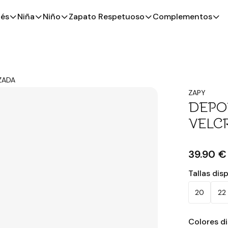
és
Niña
Niño
Zapato Respetuoso
Complementos
ZADA
ZAPY
DEPO
VELC
39.90 €
Tallas dis
20
22
Colores d