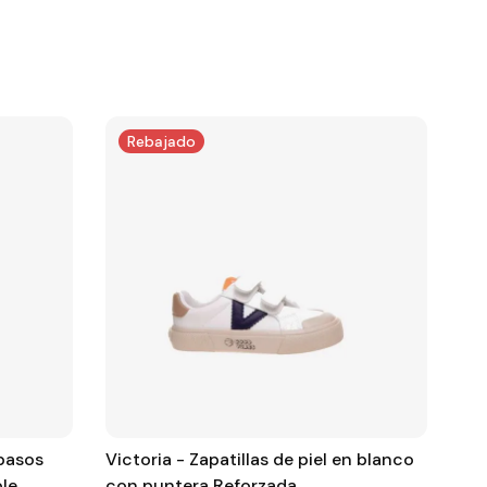
Rebajado
 pasos
Victoria - Zapatillas de piel en blanco
Dep
ble
con puntera Reforzada.
Zap