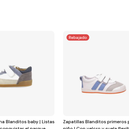
Rebajado
na Blanditos baby | Listas
Zapatillas Blanditos primeros
 conquistar el parque
niño | Con velcro y suela flexi