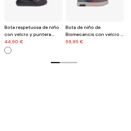
Bota respetuosa de niño
Bota de niño de
B
con velcro y puntera
Biomecancis con velcro y
s
reforzada de Titanitos.
puntera reforzada.
44,90 €
59,95 €
4