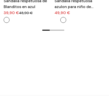
Sandalia respetuosa de
Sandalia respetuosa
S
Blanditos en azul
azulon para niño de
B
Piruflex.
n
39,90 €
49,90 €
4
48,90 €