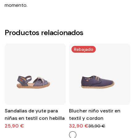
momento.
Productos relacionados
Rebajado
Sandalias de yute para
Blucher niño vestir en
M
niñas en testil con hebilla
textil y cordon
se
el
25,90 €
32,90 €
2
35,90 €