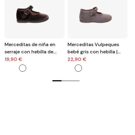
Merceditas de niña en
Merceditas Vulpeques
M
serraje con hebilla de
bebé gris con hebilla |
he
Batila en color gris
Suaves, ligeras y llenas de
19,90 €
22,90 €
2
ternura