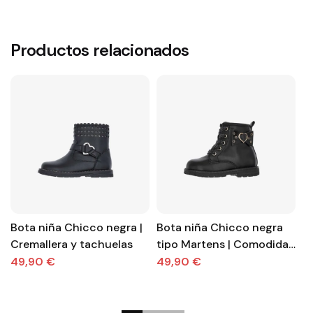
Productos relacionados
Bota niña Chicco negra |
Bota niña Chicco negra
B
Cremallera y tachuelas
tipo Martens | Comodidad
m
y estilo para cada
E
49,90 €
49,90 €
4
aventura
o